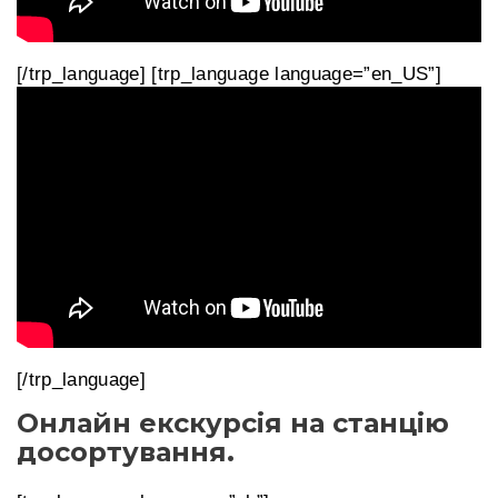
[/trp_language] [trp_language language=”en_US”]
[/trp_language]
Онлайн екскурсія на станцію
досортування.