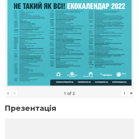
«
‹
›
»
1
of
2
Презентація