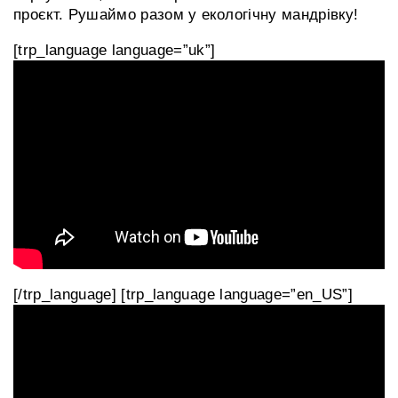
C
проєкт. Рушаймо разом у екологічну мандрівку!
H
[trp_language language=”uk”]
O
O
L
R
E
C
Y
C
L
I
[/trp_language] [trp_language language=”en_US”]
N
G