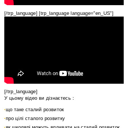
[/trp_language] [trp_language language=”en_US”]
[/trp_language]
У цьому відео ви дізнаєтесь :
що таке сталий розвиток
про цілі сталого розвитку
як школярі можуть впливати на сталий розвиток