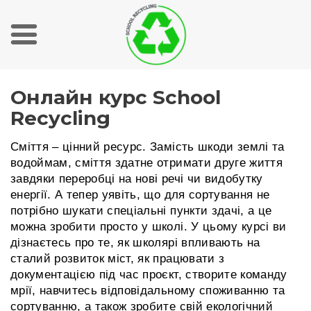
S
О
Онлайн курс School
k
Н
i
Recycling
Л
p
t
А
Сміття – цінний ресурс. Замість шкоди землі та
o
водоймам, сміття здатне отримати друге життя
Й
c
завдяки переробці на нові речі чи видобутку
Н
o
енергії. А тепер уявіть, що для сортування не
n
К
потрібно шукати спеціальні пункти здачі, а це
t
можна зробити просто у школі. У цьому курсі ви
У
e
дізнаєтесь про те, як школярі впливають на
Р
n
сталий розвиток міст, як працювати з
t
С
документацією під час проєкт, створите команду
S
мрії, навчитесь відповідальному споживанню та
сортуванню, а також зробите свій екологічний