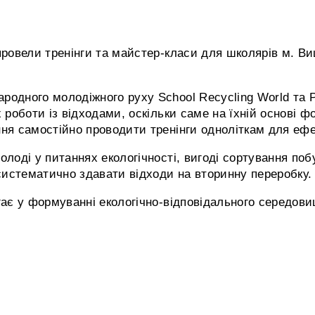
 провели тренінги та майстер-класи для школярів м. В
одного молодіжного руху School Recycling World та Р
х роботи із відходами, оскільки саме на їхній основі 
ння самостійно проводити тренінги одноліткам для еф
олоді у питаннях екологічності, вигоді сортування по
систематично здавати відходи на вторинну переробку
гає у формуванні екологічно-відповідального середови