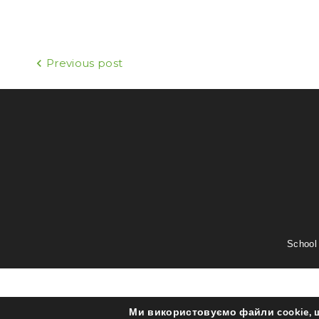
Previous post
Н
а
в
і
г
School
а
Ми використовуємо файли cookie, 