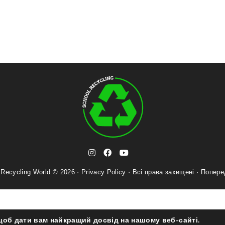
t
i
f
y
e
n
a
o
 Recycling World © 2026 ·
Privacy Policy
· Всі права захищені ·
l
Попере
s
c
u
e
t
e
t
g
a
b
u
r
g
o
b
a
r
o
e
щоб дати вам найкращий досвід на нашому веб-сайті.
m