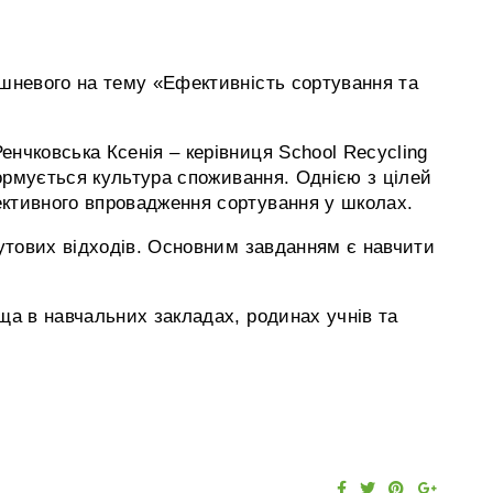
ишневого на тему «Ефективність сортування та
енчковська Ксенія – керівниця School Recycling
формується культура споживання. Однією з цілей
ективного впровадження сортування у школах.
бутових відходів. Основним завданням є навчити
.
ща в навчальних закладах, родинах учнів та
F
T
P
G