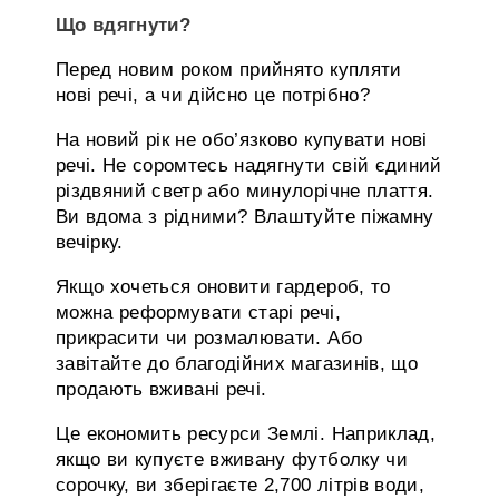
Що вдягнути?
Перед новим роком прийнято купляти
нові речі, а чи дійсно це потрібно?
На новий рік не обо’язково купувати нові
речі. Не соромтесь надягнути свій єдиний
різдвяний светр або минулорічне плаття.
Ви вдома з рідними? Влаштуйте піжамну
вечірку.
Якщо хочеться оновити гардероб, то
можна реформувати старі речі,
прикрасити чи розмалювати. Або
завітайте до благодійних магазинів, що
продають вживані речі.
Це економить ресурси Землі. Наприклад,
якщо ви купуєте вживану футболку чи
сорочку, ви зберігаєте 2,700 літрів води,