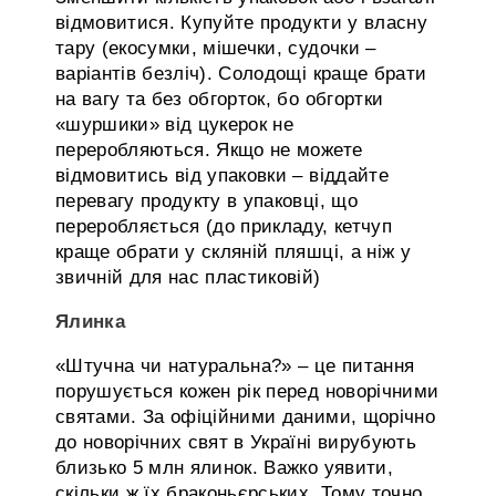
відмовитися. Купуйте продукти у власну
тару (екосумки, мішечки, судочки –
варіантів безліч). Солодощі краще брати
на вагу та без обгорток, бо обгортки
«шуршики» від цукерок не
переробляються. Якщо не можете
відмовитись від упаковки – віддайте
перевагу продукту в упаковці, що
переробляється (до прикладу, кетчуп
краще обрати у скляній пляшці, а ніж у
звичній для нас пластиковій)
Ялинка
«Штучна чи натуральна?» – це питання
порушується кожен рік перед новорічними
святами. За офіційними даними, щорічно
до новорічних свят в Україні вирубують
близько 5 млн ялинок. Важко уявити,
скільки ж їх браконьєрських. Тому точно