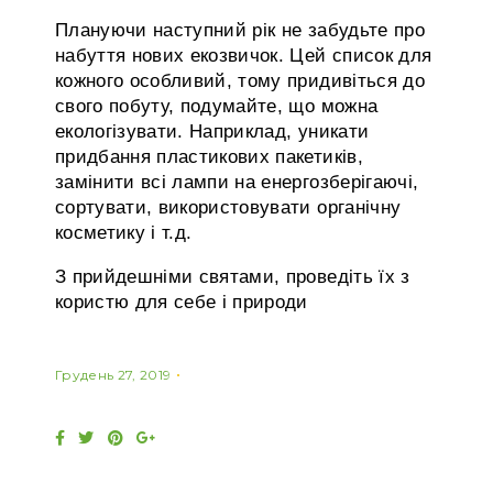
Плануючи наступний рік не забудьте про
набуття нових екозвичок. Цей список для
кожного особливий, тому придивіться до
свого побуту, подумайте, що можна
екологізувати. Наприклад, уникати
придбання пластикових пакетиків,
замінити всі лампи на енергозберігаючі,
сортувати, використовувати органічну
косметику і т.д.
З прийдешніми святами, проведіть їх з
користю для себе і природи
Грудень 27, 2019
F
T
P
G
a
w
i
o
c
i
n
o
e
t
t
g