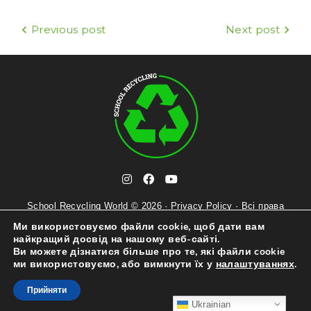
b
t
e
l
o
e
r
e
o
r
e
+
Previous post
Next post
k
s
Н
t
а
в
і
г
а
t
ц
i
f
y
e
n
a
o
School Recycling World © 2026 ·
Privacy Policy
l
· Всі права
і
s
c
u
захищені ·
Попередження
e
Ми використовуємо файли cookie, щоб дати вам
t
e
t
g
найкращий досвід на нашому веб-сайті.
я
a
b
u
r
Ви можете дізнатися більше про те, які файли cookie
g
o
b
a
ми використовуємо, або вимкнути їх у
налаштуваннях
.
з
r
o
e
m
a
k
Прийняти
а
m
Ukrainian