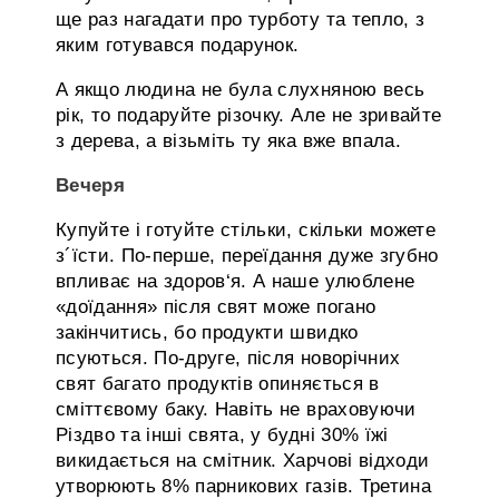
ще раз нагадати про турботу та тепло, з
яким готувався подарунок.
А якщо людина не була слухняною весь
рік, то подаруйте різочку. Але не зривайте
з дерева, а візьміть ту яка вже впала.
Вечеря
Купуйте і готуйте стільки, скільки можете
з´їсти. По-перше, переїдання дуже згубно
впливає на здоров‘я. А наше улюблене
«доїдання» після свят може погано
закінчитись, бо продукти швидко
псуються. По-друге, після новорічних
свят багато продуктів опиняється в
сміттєвому баку. Навіть не враховуючи
Різдво та інші свята, у будні 30% їжі
викидається на смітник. Харчові відходи
утворюють 8% парникових газів. Третина