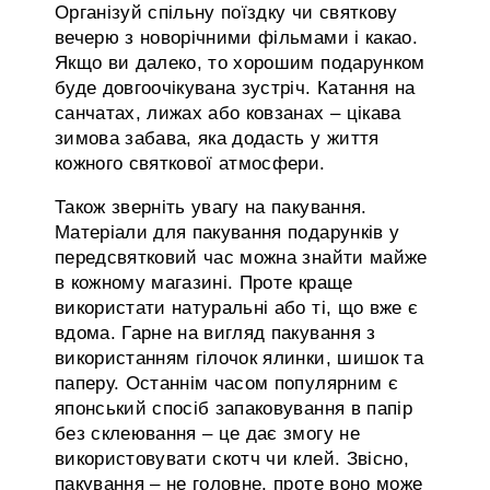
Організуй спільну поїздку чи святкову
вечерю з новорічними фільмами і какао.
Якщо ви далеко, то хорошим подарунком
буде довгоочікувана зустріч. Катання на
санчатах, лижах або ковзанах – цікава
зимова забава, яка додасть у життя
кожного святкової атмосфери.
Також зверніть увагу на пакування.
Матеріали для пакування подарунків у
передсвятковий час можна знайти майже
в кожному магазині. Проте краще
використати натуральні або ті, що вже є
вдома. Гарне на вигляд пакування з
використанням гілочок ялинки, шишок та
паперу. Останнім часом популярним є
японський спосіб запаковування в папір
без склеювання – це дає змогу не
використовувати скотч чи клей. Звісно,
пакування – не головне, проте воно може