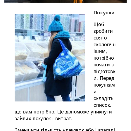
Покупки
Щоб
зробити
свято
екологічн
ішим,
потрібно
почати з
підготовк
и. Перед
покупкам
и
складіть
список,
що вам потрібно. Це допоможе уникнути
зайвих покупок і витрат.
Зменшити кількість упаковок або і взагалі