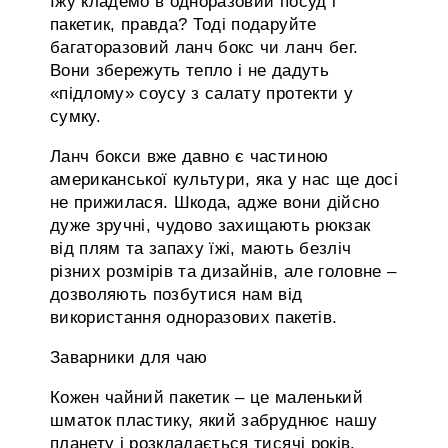
Їжу кладемо в одноразовий посуд і
пакетик, правда? Тоді подаруйте
багаторазовий ланч бокс чи ланч бег.
Вони збережуть тепло і не дадуть
«підлому» соусу з салату протекти у
сумку.
Ланч бокси вже давно є частиною
американської культури, яка у нас ще досі
не прижилася. Шкода, адже вони дійсно
дуже зручні, чудово захищають рюкзак
від плям та запаху їжі, мають безліч
різних розмірів та дизайнів, але головне –
дозволяють позбутися нам від
використання одноразових пакетів.
Заварники для чаю
Кожен чайний пакетик – це маленький
шматок пластику, який забруднює нашу
планету і розкладається тисячі років.