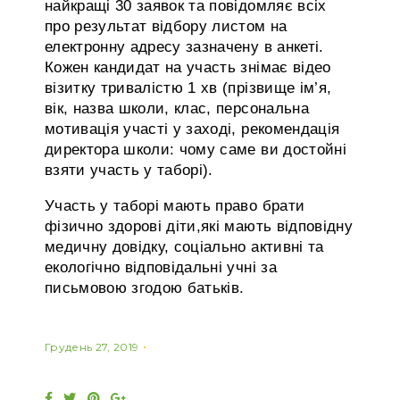
найкращі 30 заявок та повідомляє всіх
про результат відбору листом на
електронну адресу зазначену в анкеті.
Кожен кандидат на участь знімає відео
візитку тривалістю 1 хв (прізвище ім’я,
вік, назва школи, клас, персональна
мотивація участі у заході, рекомендація
директора школи: чому саме ви достойні
взяти участь у таборі).
Участь у таборі мають право брати
фізично здорові діти,які мають відповідну
медичну довідку, соціально активні та
екологічно відповідальні учні за
письмовою згодою батьків.
Грудень 27, 2019
F
T
P
G