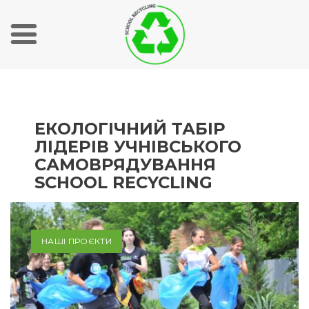
S
k
i
p
ЕКОЛОГІЧНИЙ ТАБІР
t
ЛІДЕРІВ УЧНІВСЬКОГО
o
САМОВРЯДУВАННЯ
c
SCHOOL RECYCLING
o
n
t
e
НАШІ ПРОЄКТИ
n
t