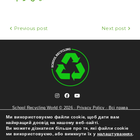
a
w
i
o
c
i
n
o
e
t
t
g
b
t
e
l
o
e
r
e
o
r
e
+
Previous post
Next post
k
s
Н
t
а
в
і
г
а
t
ц
i
f
y
e
n
a
o
School Recycling World © 2026 ·
Privacy Policy
l
· Всі права
і
s
c
u
захищені ·
Попередження
e
Ми використовуємо файли cookie, щоб дати вам
t
e
t
g
найкращий досвід на нашому веб-сайті.
я
a
b
u
r
Ви можете дізнатися більше про те, які файли cookie
g
o
b
a
ми використовуємо, або вимкнути їх у
налаштуваннях
.
з
r
o
e
m