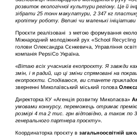
розвиток екологічної культури регіону. Це й ін
зібрати 25 тонн макулатури, 2 347 кг пластику
кропітку роботу. Великі чи маленькі ініціатив
Проєкти реалізовані з метою формування еколог
Міжнародний молодіжний рух «School Recycling 
голови Олександра Сєнкевича, Управління освіти
компанія PepsiCo Україна.
«
Вітаю всіх учасників екопроєкту. Я завжди 
змін, і я радий, що ці зміни спрямовані на пок
екопроєкти. Сподіваюся, ви станете прикладом
зверненні Миколаївський міський голова
Олекс
Директорка КУ «Агенція розвитку Миколаєва»
А
умовами конкурсу, переможець отримає премію в
розмірі 4 та 2 тис. грн відповідно, а також п
генерального партнера проєкту
».
Координаторка проєкту в
загальноосвітній шко