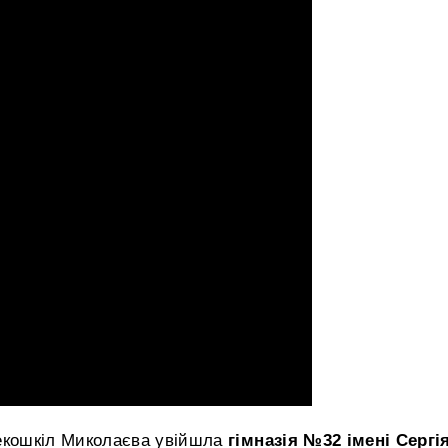
 екошкіл Миколаєва увійшла
гімназія №32 імені Сергі