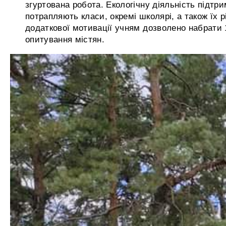
згуртована робота. Екологічну діяльність підтр
потрапляють класи, окремі школярі, а також їх р
додаткової мотивації учням дозволено набрати 1
опитування містян.