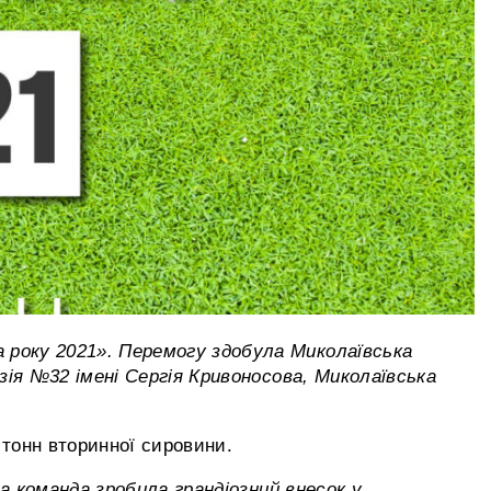
року 2021». Перемогу здобула Миколаївська
зія №32 імені Сергія Кривоносова, Миколаївська
 тонн вторинної сировини.
а команда зробила грандіозний внесок у