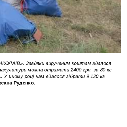
ИКОЛАЇВ
».
Завдяки вирученим коштам вдалося
 макулатури можна отримати 2400 грн, за 80 кг
. У цьому році нам вдалося зібрати 9 120 кг
ксана Руденко.