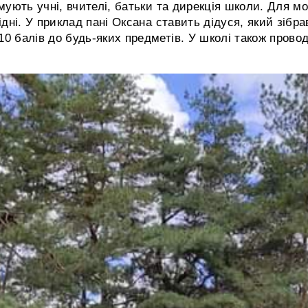
имують учні, вчителі, батьки та дирекція школи. Для м
ідні. У приклад пані Оксана ставить дідуся, який зібр
0 балів до будь-яких предметів. У школі також провод