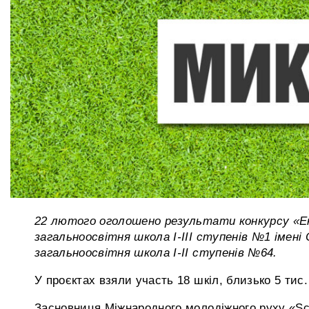
22 лютого оголошено результати конкурсу «Ек
загальноосвітня школа І-ІІІ ступенів №1 імені
загальноосвітня школа І-ІІ ступенів №64.
У проєктах взяли участь 18 шкіл, близько 5 тис
Засновниця Міжнародного молодіжного руху «Sc