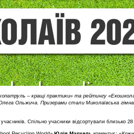
опатруль – кращі практики» та рейтингу «Екошкола 
 Олега Ольжича. Призерами стали Миколаївська гімна
. учасників. Спільно учасники відсортували близько 28
hool Recycling World»
Юлія Мархель
коментує:
«Кожн