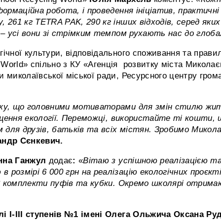
формаційна робота, і проведення ініціатив, практичні
, 261 кг TETRA PAK, 290 кг інших відходів, серед яки
и – усі вони зі стрімким темпом рухають нас до глоба
ічної культури, відповідального споживання та прави
World» спільно з КУ «Агенція розвитку міста Миколає
 миколаївської міської ради, Ресурсного центру грома
кажу, що головними мотиваторами для змін стилю жит
ращення екології. Переможці, використайте ті кошти, 
 для друзів, батьків та всіх містян. Зробимо Микола
андр Сєнкевич.
нна Ганжул
додає
:
«
Вітаю з успішною реалізацією т
 розмірі 6 000 грн на реалізацію екологічних проєкт
о 3 комплекти пуфів та кубки. Окремо школярі отрима
лі І-ІІІ ступенів №1 імені Олега Ольжича Оксана Ру