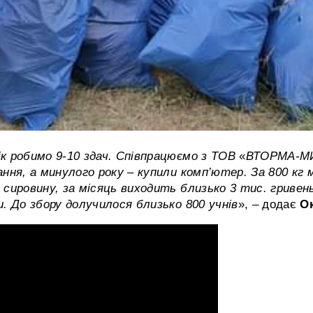
к робимо 9-10 здач. Співпрацюємо з ТОВ
«
ВТОРМА-М
ання, а минулого року – купили комп’ютер. За 800 кг
сировину, за місяць виходить близько 3 тис. гривень
. До збору долучилося близько 800 учнів
»,
– додає
О