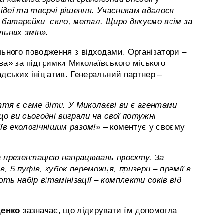
 ідеї та творчі рішення. Учасникам вдалося
х батарейки, скло, метал. Щиро дякуємо всім за
льних змін».
льного поводження з відходами. Організатори –
ва» за підтримки Миколаївського міського
дських ініціатив. Генеральний партнер –
тя є саме діти. У Миколаєві ви є агентами
що ви сьогодні виграли на свої потужні
їв екологічнішим разом!
»
– коментує у своєму
а презентацією напрацювань проєкту. За
ів, 5 пуфів, кубок переможця, призери
–
премії в
ють набір вітамінізації
– комплекти соків від
денко
зазначає, що лідирувати їм допомогла