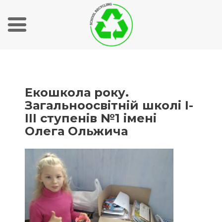
S
k
i
p
Екошкола року.
t
Загальноосвітній школі І-
o
ІІІ ступенів №1 імені
c
Олега Ольжича
o
n
t
e
n
t