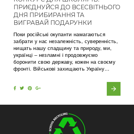
.
ПРИЄДНУЙСЯ ДО ВСЕСВІТНЬОГО
ДНЯ ПРИБИРАННЯ ТА
2
ВИГРАВАЙ ПОДАРУНКИ
0
2
Поки російські окупанти намагаються
забрати у нас незалежність, суверенність,
5
нищать нашу спадщину та природу, ми,
українці – незламні і продовжуємо
боронити свою державу, кожен на своєму
фронті. Військові захищають Україну…
arrow_forward
F
T
P
G
a
w
i
o
c
i
n
o
e
t
t
g
b
t
e
l
o
e
r
e
o
r
e
+
k
s
t