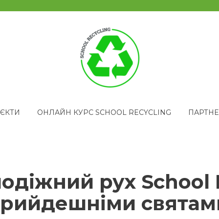
ЄКТИ
ОНЛАЙН КУРС SCHOOL RECYCLING
ПАРТН
діжний рух School R
 прийдешніми святам