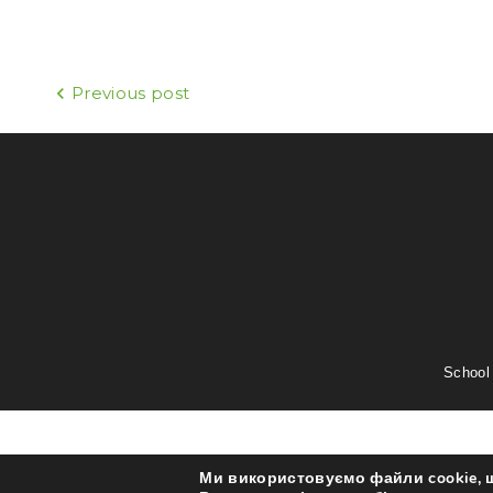
Previous post
Н
а
в
і
г
School
а
Ми використовуємо файли cookie, 