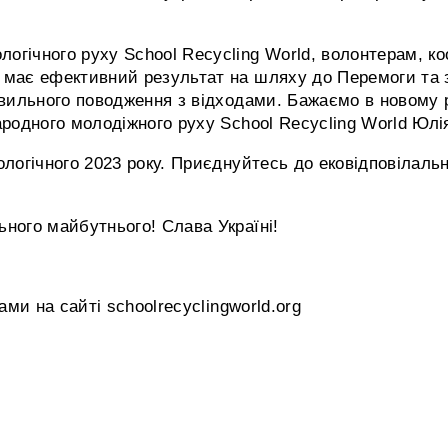
логічного руху School Recycling World, волонтерам, 
ь має ефективний результат на шляху до Перемоги та
авильного поводження з відходами. Бажаємо в новому р
ародного молодіжного руху School Recycling World Юлі
логічного 2023 року. Приєднуйтесь до ековідповілально
ьного майбутнього! Слава Україні!
ами на сайті schoolrecyclingworld.org