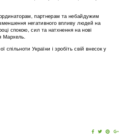
координаторам, партнерам та небайдужим
 зменшення негативного впливу людей на
оці спокою, сил та натхнення на нові
я Мархель.
ї спільноти України і зробіть свій внесок у
F
T
P
G