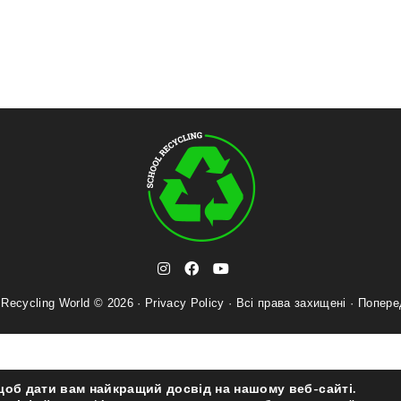
t
i
f
y
e
n
a
o
 Recycling World © 2026 ·
Privacy Policy
· Всі права захищені ·
l
Попере
s
c
u
e
t
e
t
g
a
b
u
r
g
o
b
a
r
o
e
щоб дати вам найкращий досвід на нашому веб-сайті.
m